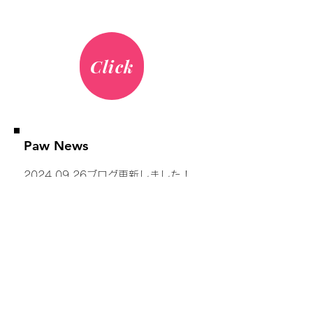
Click
Paw News
2024.09.26ブログ更新しました！
【1人飲みして大丈夫？
】 こちらか
らどうぞ
Click
2024.09.01
ブログ更新しました！
【本気のワイン会＠今池】こちらか
らどうぞ！
Click
2024.08.18
ブログ更新しました！